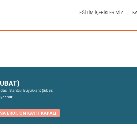
EĞITIM İÇERIKLERIMIZ
KA
ŞUBAT)
ası İstanbul Büyükkent Şubesi
 Aydemir
NA ERDI. ÖN KAYIT KAPALI.