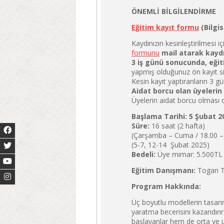
ÖNEMLİ BİLGİLENDİRME
Eğitim kayıt formu
(Bilgis
Kaydınızın kesinleştirilmesi iç
formunu
mail atarak kaydı
3 iş günü sonucunda, eğit
yapmış olduğunuz ön kayıt sil
Kesin kayıt yaptıranların 3 g
Aidat borcu olan üyelerin
Üyelerin aidat borcu olması 
Başlama Tarihi: 5 Şubat 
Süre:
16 saat (2 hafta)
(Çarşamba – Cuma / 18.00 –
(5-7, 12-14 Şubat 2025)
Bedeli:
Üye mimar: 5.500TL /
Eğitim Danışmanı:
Togan 
Program Hakkında:
Üç boyutlu modellerin tasar
yaratma becerisini kazandırır.
başlayanlar hem de orta ve ü