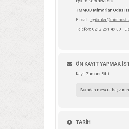
Eğitim Koordinatörü
TMMOB Mimarlar Odası İs
E-mail :
egitimler@mimarist.
Telefon: 0212 251 49 00 Dah
ÖN KAYIT YAPMAK İST
Kayıt Zamanı Bitti
Buradan mevcut başvurunuz il
TARIH