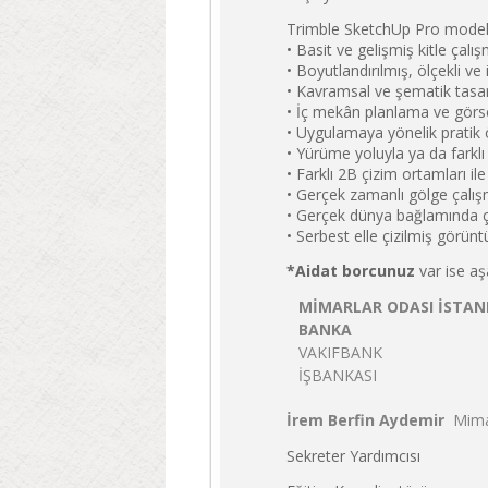
Trimble SketchUp Pro modell
• Basit ve gelişmiş kitle çalış
• Boyutlandırılmış, ölçekli v
• Kavramsal ve şematik tasar
• İç mekân planlama ve görse
• Uygulamaya yönelik pratik 
• Yürüme yoluyla ya da farkl
• Farklı 2B çizim ortamları il
• Gerçek zamanlı gölge çalış
• Gerçek dünya bağlamında çe
• Serbest elle çizilmiş görün
*Aidat borcunuz
var ise aş
MİMARLAR ODASI İSTANB
BANKA
VAKIFBANK
İŞBANKASI
İrem Berfin Aydemir
Mima
Sekreter Yardımcısı