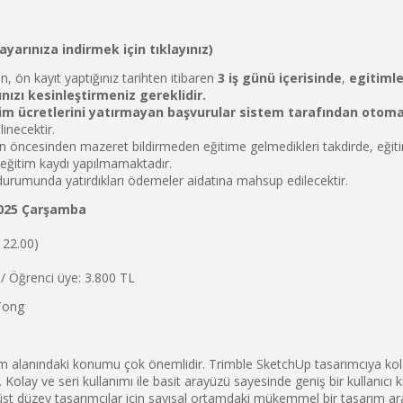
ayarınıza indirmek için tıklayınız)
in, ön kayıt yaptığınız tarihten itibaren
3 iş günü içerisinde
,
egitiml
nızı kesinleştirmeniz gereklidir.
im ücretlerini yatırmayan başvurular sistem tarafından otomat
inecektir.
ün öncesinden mazeret bildirmeden eğitime gelmedikleri takdirde, eğiti
eğitim kaydı yapılmamaktadır.
durumunda yatırdıkları ödemeler aidatına mahsup edilecektir.
2025 Çarşamba
 22.00)
 Öğrenci üye: 3.800 TL
Tong
ım alanındaki konumu çok önemlidir. Trimble SketchUp tasarımcıya kol
 Kolay ve seri kullanımı ile basit arayüzü sayesinde geniş bir kullanıcı
st düzey tasarımcılar için sayısal ortamdaki mükemmel bir tasarım ara