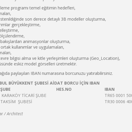
eme programı temel eğitimin hedefleri,
maları,
e istenildiğinde son derece detaylı 3B modeller oluşturma,
ımlar gerçekleştirme,
lleştirme,
ölçülendirme,
ı bakışlardan animasyonlar oluşturma,
e ortak kullanımlar ve uygulamaları,
maları,
vre bilgisi alma ve kitle yerleşimleri oluşturma (Geo_Location),
tüsünde eskiz model görselleri üretmektir.
ağıda paylaşılan IBAN numarasına borcunuzu yatırabilirsiniz.
UL BÜYÜKKENT ŞUBESİ AİDAT BORCU İÇİN IBAN
ŞUBE
HES.NO
IBAN
KARAKÖY TİCARİ ŞUBE
TR65 0001 50
TAKSİM ŞUBESİ
TR30 0006 40
r
/ Architect