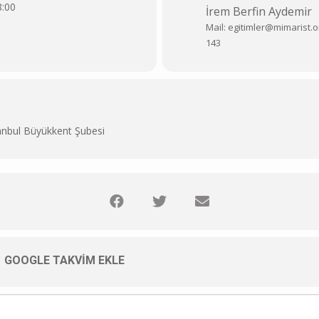
8:00
İrem Berfin Aydemir
Mail: egitimler@mimarist.or
143
nbul Büyükkent Şubesi
GOOGLE TAKVIM EKLE