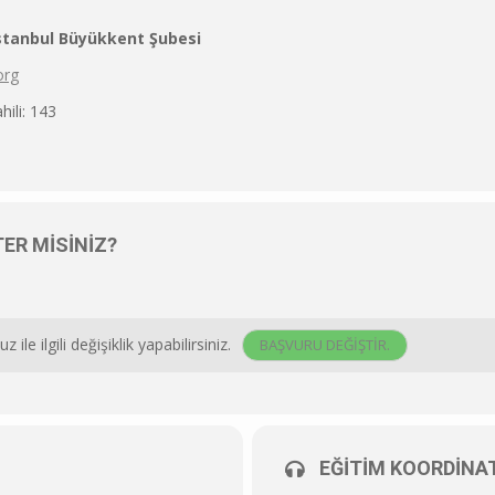
tanbul Büyükkent Şubesi
org
ili: 143
ER MISINIZ?
e ilgili değişiklik yapabilirsiniz.
BAŞVURU DEĞIŞTIR.
EĞITIM KOORDINA