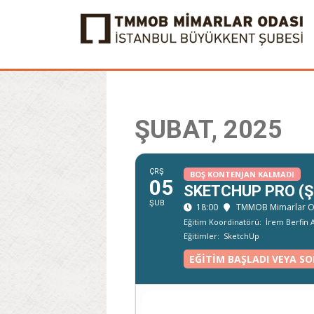
ŞUBAT, 2025
ÇRŞ
BOŞ KONTENJAN KALMADI
05
SKETCHUP PRO (
ŞUB
18:00
TMMOB Mimarlar Od
Eğitim Koordinatörü:
İrem Berfin
Eğitimler:
SketchUp
EĞITIM BAŞLADI VEYA SO