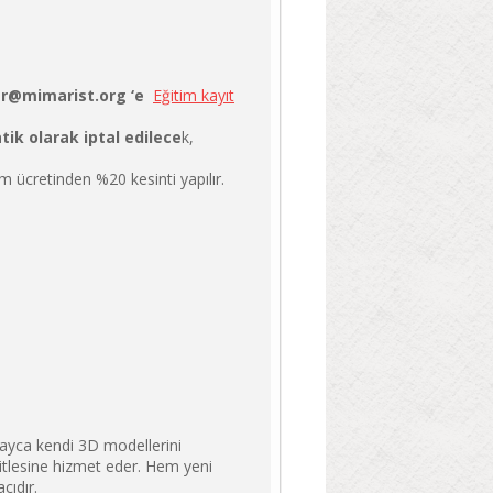
er@mimarist.org ‘e
Eğitim kayıt
ik olarak iptal edilece
k,
m ücretinden %20 kesinti yapılır.
ayca kendi 3D modellerini
 kitlesine hizmet eder. Hem yeni
cıdır.