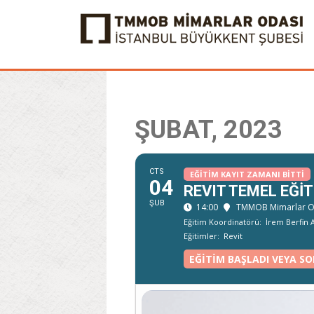
ŞUBAT, 2023
CTS
EĞITIM KAYIT ZAMANI BITTI
04
REVIT TEMEL EĞIT
ŞUB
14:00
TMMOB Mimarlar Od
Eğitim Koordinatörü:
İrem Berfin
Eğitimler:
Revit
EĞITIM BAŞLADI VEYA SO