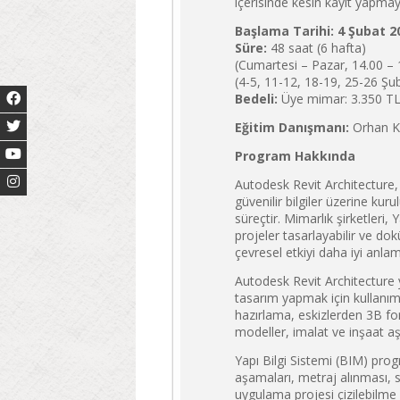
içerisinde kesin kayıt yapmay
Başlama Tarihi:
4 Şubat 2
Süre:
48 saat (6 hafta)
(Cumartesi – Pazar, 14.00 – 
(4-5, 11-12, 18-19, 25-26 Şu
Bedeli:
Üye mimar: 3.350 TL 
Eğitim Danışmanı:
Orhan K
Program Hakkında
Autodesk Revit Architecture, 
güvenilir bilgiler üzerine k
süreçtir. Mimarlık şirketleri,
projeler tasarlayabilir ve do
çevresel etkiyi daha iyi anlam
Autodesk Revit Architecture 
tasarım yapmak için kullanımı
hazırlama, eskizlerden 3B for
modeller, imalat ve inşaat aş
Yapı Bilgi Sistemi (BIM) pro
aşamaları, metraj alınması, 
uygulama projesi çizilebilme 