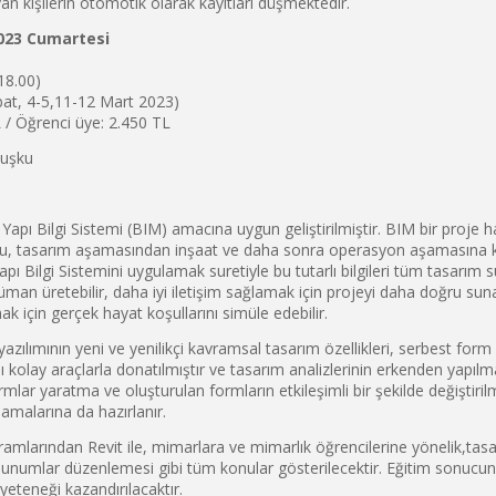
an kişilerin otomotik olarak kayıtları düşmektedir.
023 Cumartesi
18.00)
bat, 4-5,11-12 Mart 2023)
/ Öğrenci üye: 2.450 TL
uşku
Yapı Bilgi Sistemi (BIM) amacına uygun geliştirilmiştir. BIM bir proje 
urulu, tasarım aşamasından inşaat ve daha sonra operasyon aşamasına 
 Yapı Bilgi Sistemini uygulamak suretiyle bu tutarlı bilgileri tüm tasarım
küman üretebilir, daha iyi iletişim sağlamak için projeyi daha doğru suna
ak için gerçek hayat koşullarını simüle edebilir.
yazılımının yeni ve yenilikçi kavramsal tasarım özellikleri, serbest fo
 kolay araçlarla donatılmıştır ve tasarım analizlerinin erkenden yapılm
mlar yaratma ve oluşturulan formların etkileşimli bir şekilde değiştiri
amalarına da hazırlanır.
gramlarından Revit ile, mimarlara ve mimarlık öğrencilerine yönelik,ta
sunumlar düzenlemesi gibi tüm konular gösterilecektir. Eğitim sonucund
yeteneği kazandırılacaktır.