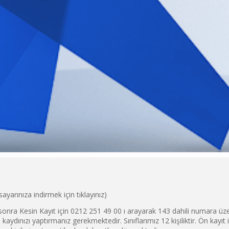
sayarınıza indirmek için tıklayınız)
n sonra Kesin Kayıt için 0212 251 49 00 ı arayarak 143 dahili numara 
kaydınızı yaptırmanız gerekmektedir. Sınıflarımız 12 kişiliktir. Ön kayı