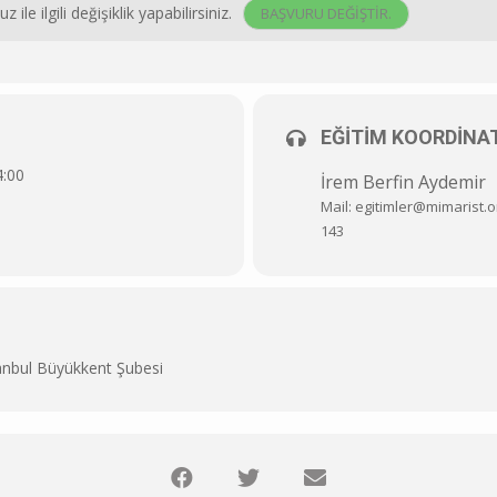
e ilgili değişiklik yapabilirsiniz.
BAŞVURU DEĞIŞTIR.
EĞITIM KOORDINA
4:00
İrem Berfin Aydemir
Mail: egitimler@mimarist.or
143
nbul Büyükkent Şubesi