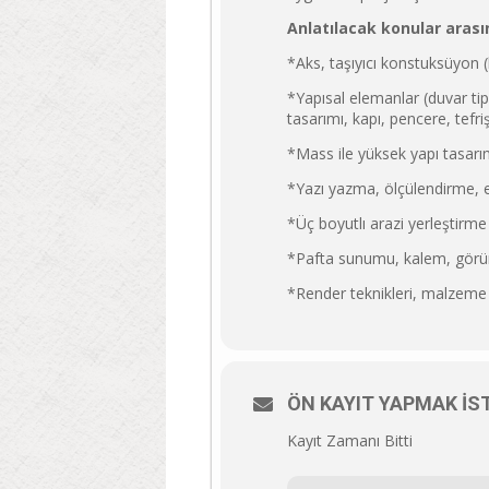
Anlatılacak konular arası
*Aks, taşıyıcı konstuksüyon (
*Yapısal elemanlar (duvar tip
tasarımı, kapı, pencere, tefri
*Mass ile yüksek yapı tasarım
*Yazı yazma, ölçülendirme, et
*Üç boyutlı arazi yerleştirme 
*Pafta sunumu, kalem, görün
*Render teknikleri, malzeme
ÖN KAYIT YAPMAK İST
Kayıt Zamanı Bitti