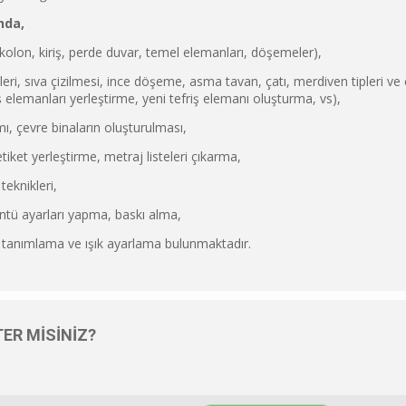
nda,
kolon, kiriş, perde duvar, temel elemanları, döşemeler),
leri, sıva çizilmesi, ince döşeme, asma tavan, çatı, merdiven tipleri ve 
ş elemanları yerleştirme, yeni tefriş elemanı oluşturma, vs),
ı, çevre binaların oluşturulması,
iket yerleştirme, metraj listeleri çıkarma,
teknikleri,
tü ayarları yapma, baskı alma,
 tanımlama ve ışık ayarlama bulunmaktadır.
ER MISINIZ?