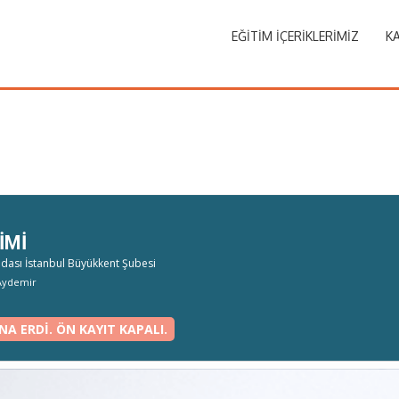
EĞITIM İÇERIKLERIMIZ
KA
IMI
ası İstanbul Büyükkent Şubesi
 Aydemir
NA ERDI. ÖN KAYIT KAPALI.