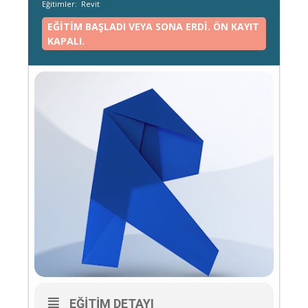
Eğitimler:
Revit
EĞITIM BAŞLADI VEYA SONA ERDI. ÖN KAYIT
KAPALI.
EĞITIM DETAYI