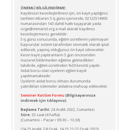
ÖNEMLİ BİLGİLENDİRME:
Kaydınızın kesinleştirilmesi için, ön kayıt yaptığınız
tarihten itibaren 5 iş günü içerisinde, 02122514900
numarasından 143 dahili hattı tuşayarak yada
ozge@mimarist.org a mail atarak kaydınızı
kesinleştirmeniz gereklidir.
5 iş günü sonucunda, eğitim ücretlerini yatırmayan
başvurular sistem tarafından otomatik olarak iptal
edilecek, yapmış olduğunuz ön kayıt silinecektir.
Kesin kayıt yaptıranların 5 gün öncesinden
mazeret bildirmeden eğitime gelmedikleri
takdirde, eğitim ücretinden %20 kesinti yapılır.
Aidat borcu olan üyelerin eğitim kaydı
yapılmamaktadır.
Üyelerin aidat borcu olması durumunda
yatırdıkları ödemeler aidatına mahsup edilecektir.
Seminer Katılım Formu
(Bilgisayarınıza
indirmek için tıklayınız)
Başlama Tarihi:
24 Aralık 2022, Cumartesi
Süre:
32 saat (4 hafta)
(Cumartesi – Pazar / 09.30 – 13.30)
(24-25 Aralık,7-8 Ocak ,14-15,21-22 Ocak 2023)