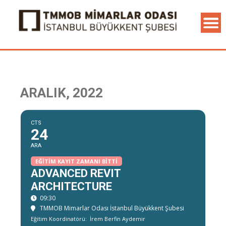
ARALIK, 2022
CTS
24
ARA
EĞITIM KAYIT ZAMANI BITTI
ADVANCED REVIT
ARCHITECTURE
09:30
TMMOB Mimarlar Odası İstanbul Büyükkent Şubesi
Eğitim Koordinatörü:
İrem Berfin Aydemir