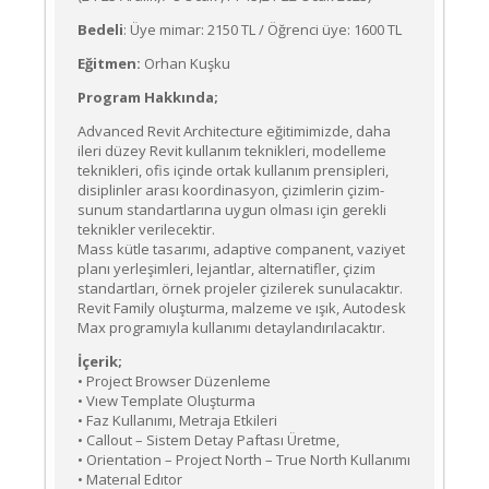
Bedeli
: Üye mimar: 2150 TL / Öğrenci üye: 1600 TL
Eğitmen:
Orhan Kuşku
Program Hakkında;
Advanced Revit Architecture eğitimimizde, daha
ileri düzey Revit kullanım teknikleri, modelleme
teknikleri, ofis içinde ortak kullanım prensipleri,
disiplinler arası koordinasyon, çizimlerin çizim-
sunum standartlarına uygun olması için gerekli
teknikler verilecektir.
Mass kütle tasarımı, adaptive companent, vaziyet
planı yerleşimleri, lejantlar, alternatifler, çizim
standartları, örnek projeler çizilerek sunulacaktır.
Revit Family oluşturma, malzeme ve ışık, Autodesk
Max programıyla kullanımı detaylandırılacaktır.
İçerik;
• Project Browser Düzenleme
• Vıew Template Oluşturma
• Faz Kullanımı, Metraja Etkileri
• Callout – Sistem Detay Paftası Üretme,
• Orientation – Project North – True North Kullanımı
• Materıal Edıtor