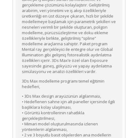
gerçekleme çözümünü kolaylaştırır. Geliştirilmiş
arabirim, veri yönetimi ve iş akışı özellikleriyle
üretkenliği en üst düzeye çıkaran, hızlı bir şekilde
modellemeye başlamak için parametrik şekilleri ve
nesneleri verimli bir şekilde oluşturan, poligon
modelleme, pürüzsüzleştirme ve doku ekleme
özellikleriyle birlikte, geliştirilmiş “spline”
modelleme araçlarına sahiptir. Paket program
Mental ray gerçekleyici ile entegre olur ve Global
Illumination gibi gelişmiş fotorealistik aydınlatma
özellikleri içerir. 3Ds Max’e özel olan Exposure
sayesinde güneş, gökyüzü ve yapay aydınlatma
simülasyonu ve analizi özellikleri vardır.
3Ds Max modelleme programı temel eğitimin
hedefleri,
• 3Ds Max design arayüzünün algılanması,
• Hedeflenen sahne için alt paneller içersinde ilgili
başlıklara kolay ulaşılması,
• Görüntü kontrollerinin rahatlıkla
gerçekleştirilmesi,
• Mimari model oluşturulmasında izlenen
yöntemlerin algılanması,
• 2 ve 3 boyutlu basit objelerden ana modellerin