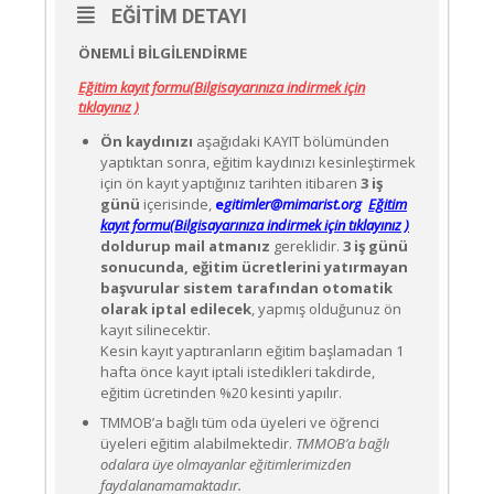
EĞITIM DETAYI
ÖNEMLİ BİLGİLENDİRME
Eğitim kayıt formu(Bilgisayarınıza indirmek için
tıklayınız )
Ön kaydınızı
aşağıdaki KAYIT bölümünden
yaptıktan sonra, eğitim kaydınızı kesinleştirmek
için ön kayıt yaptığınız tarihten itibaren
3 iş
günü
içerisinde,
e
gitimler@mimarist.org
Eğitim
kayıt formu(Bilgisayarınıza indirmek için tıklayınız )
doldurup mail atmanız
gereklidir.
3 iş günü
sonucunda, eğitim ücretlerini yatırmayan
başvurular sistem tarafından otomatik
olarak iptal edilecek
, yapmış olduğunuz ön
kayıt silinecektir.
Kesin kayıt yaptıranların eğitim başlamadan 1
hafta önce kayıt iptali istedikleri takdirde,
eğitim ücretinden %20 kesinti yapılır.
TMMOB’a bağlı tüm oda üyeleri ve öğrenci
üyeleri eğitim alabilmektedir.
TMMOB’a bağlı
odalara üye olmayanlar eğitimlerimizden
faydalanamamaktadır.