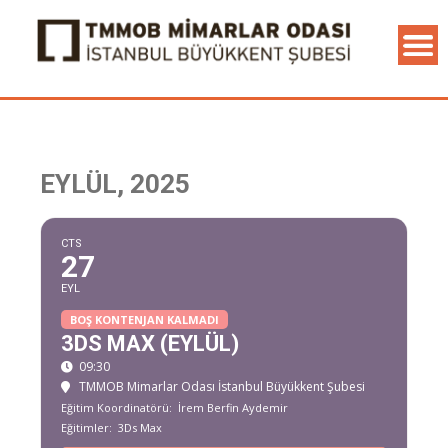
EYLÜL, 2025
CTS
27
EYL
BOŞ KONTENJAN KALMADI
3DS MAX (EYLÜL)
09:30
TMMOB Mimarlar Odası İstanbul Büyükkent Şubesi
Eğitim Koordinatörü:
İrem Berfin Aydemir
Eğitimler:
3Ds Max