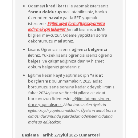
Ödemeyi
kredi kartı
ile yapmak isterseniz
formu doldurup
mail atabilirsiniz, banka
üzerinden
havale
ya da
EFT
yapmak
isterseniz
Eğitim kayıt formu(Bilgisayarınıza
indirmek için tıklayınız )
en alt kısmında IBAN
bilgileri mevcuttur. Ödeme yaptıktan sonra
dekontunuzu mail atınız
.
Lisans Öğrencisi iseniz
öğrenci belgenizi
iletiniz. Yüksek lisans öğrencisi iseniz öğrenci
belgesi ve çalışmadığınıza dair 4A hizmet
döküm belgenizi gönderiniz.
Eğitime kesin kayıt yaptırmak için
*aidat
borçlarınız
bulunmamalıdır. 2025 aidat
borcunuzu sene sonuna kadar ödeyebilirsiniz
fakat 2024 yılına ve önceki yıllara ait aidat
borcunuzun ödemesini
eğitim ödemesinden
önce yapmalısınız
.
Aidat borcu olan üyelerin
eğitim kaydı yapılmamaktadır. Üyelerin aidat borcu
olması durumunda yatırdıkları ödemeler aidatına
mahsup edilecektir.
Başlama Tarihi: 27Eylül 2025 Cumartesi