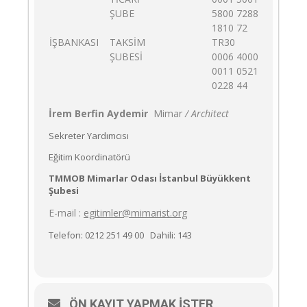
ŞUBE
5800 7288
1810 72
İŞBANKASI
TAKSİM
TR30
ŞUBESİ
0006 4000
0011 0521
0228 44
İrem Berfin Aydemir
Mimar
/ Architect
Sekreter Yardımcısı
Eğitim Koordinatörü
TMMOB Mimarlar Odası İstanbul Büyükkent
Şubesi
E-mail :
egitimler@mimarist.org
Telefon: 0212 251 49 00 Dahili: 143
ÖN KAYIT YAPMAK İSTER