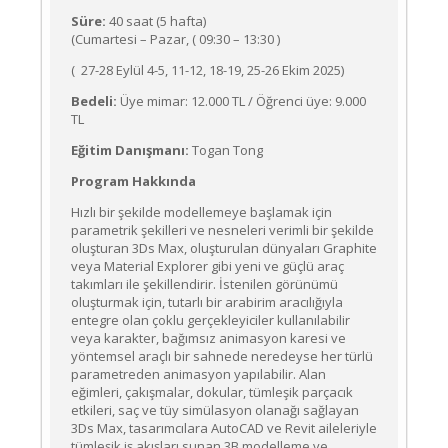
Süre:
40 saat (5 hafta)
(Cumartesi – Pazar, ( 09:30 – 13:30 )
( 27-28 Eylül 4-5, 11-12, 18-19, 25-26 Ekim 2025)
Bedeli:
Üye mimar: 12.000 TL / Öğrenci üye: 9.000
TL
Eğitim Danışmanı:
Togan Tong
Program Hakkında
Hızlı bir şekilde modellemeye başlamak için
parametrik şekilleri ve nesneleri verimli bir şekilde
oluşturan 3Ds Max, oluşturulan dünyaları Graphite
veya Material Explorer gibi yeni ve güçlü araç
takımları ile şekillendirir. İstenilen görünümü
oluşturmak için, tutarlı bir arabirim aracılığıyla
entegre olan çoklu gerçekleyiciler kullanılabilir
veya karakter, bağımsız animasyon karesi ve
yöntemsel araçlı bir sahnede neredeyse her türlü
parametreden animasyon yapılabilir. Alan
eğimleri, çakışmalar, dokular, tümleşik parçacık
etkileri, saç ve tüy simülasyon olanağı sağlayan
3Ds Max, tasarımcılara AutoCAD ve Revit aileleriyle
tümleşik iş akışları sunan 3B modelleme ve