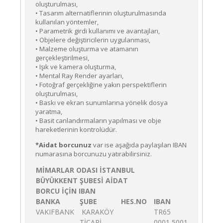
oluşturulması,
• Tasarım alternatiflerinin oluşturulmasında
kullanılan yöntemler,
• Parametrik girdi kullanımı ve avantajları,
• Objelere değiştiricilerin uygulanması,
• Malzeme oluşturma ve atamanın
gerçekleştirilmesi,
• Işık ve kamera oluşturma,
• Mental Ray Render ayarları,
• Fotoğraf gerçekliğine yakın perspektiflerin
oluşturulması,
• Baskı ve ekran sunumlarına yönelik dosya
yaratma,
• Basit canlandırmaların yapılması ve obje
hareketlerinin kontrolüdür.
*Aidat borcunuz
var ise aşağıda paylaşılan IBAN
numarasına borcunuzu yatırabilirsiniz.
MİMARLAR ODASI İSTANBUL
BÜYÜKKENT ŞUBESİ AİDAT
BORCU İÇİN IBAN
BANKA
ŞUBE
HES.NO
IBAN
VAKIFBANK
KARAKÖY
TR65
TİCARİ
0001 5001