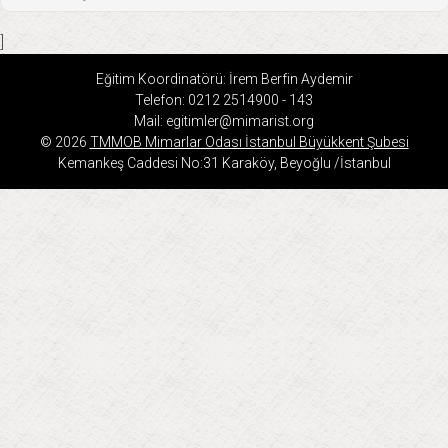
]
Eğitim Koordinatörü: İrem Berfin Aydemir
Telefon: 0212 2514900 - 143
Mail: egitimler@mimarist.org
© 2026
TMMOB Mimarlar Odası İstanbul Büyükkent Şubesi
Kemankeş Caddesi No:31 Karaköy, Beyoğlu /İstanbul